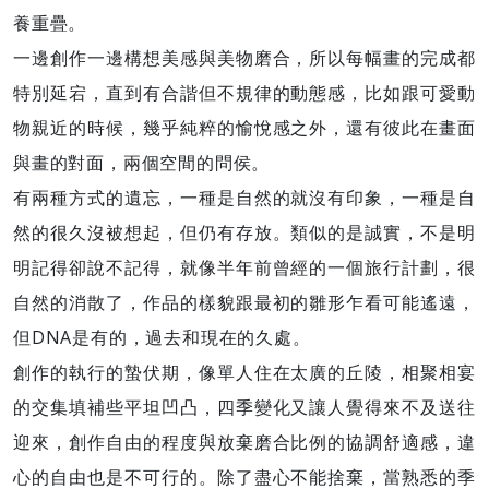
養重疊。
一邊創作一邊構想美感與美物磨合，所以每幅畫的完成都
特別延宕，直到有合諧但不規律的動態感，比如跟可愛動
物親近的時候，幾乎純粹的愉悅感之外，還有彼此在畫面
與畫的對面，兩個空間的問侯。
有兩種方式的遺忘，一種是自然的就沒有印象，一種是自
然的很久沒被想起，但仍有存放。類似的是誠實，不是明
明記得卻說不記得，就像半年前曾經的一個旅行計劃，很
自然的消散了，作品的樣貌跟最初的雛形乍看可能遙遠，
但DNA是有的，過去和現在的久處。
創作的執行的蟄伏期，像單人住在太廣的丘陵，相聚相宴
的交集填補些平坦凹凸，四季變化又讓人覺得來不及送往
迎來，創作自由的程度與放棄磨合比例的協調舒適感，違
心的自由也是不可行的。除了盡心不能捨棄，當熟悉的季