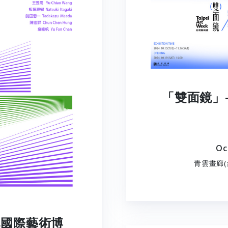
「雙面鏡」- T
Oc
青雲畫廊(
 台北國際藝術博