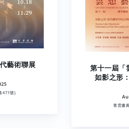
當代藝術聯展
第十一屆「
如影之形
025
471號)
Au
青雲畫廊