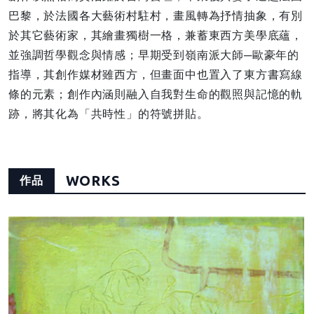
巴黎，於法國各大藝術村駐村，畫風轉為抒情抽象，有別
於其它藝術家，其繪畫獨樹一格，兼蓄東西方美學底蘊，
並強調哲學觀念與情感；早期受到嶺南派大師─歐豪年的
指導，其創作媒材雖西方，但畫面中也置入了東方書寫線
條的元素；創作內涵則融入自我對生命的觀照與記憶的軌
跡，將其化為「共時性」的符號拼貼。
WORKS
作品