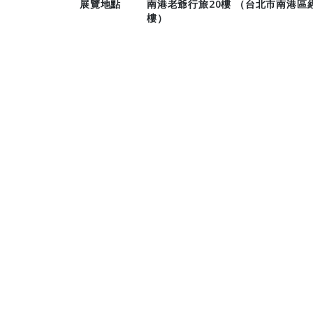
展覽地點
南港老爺行旅20樓 （台北市南港區經
樓）