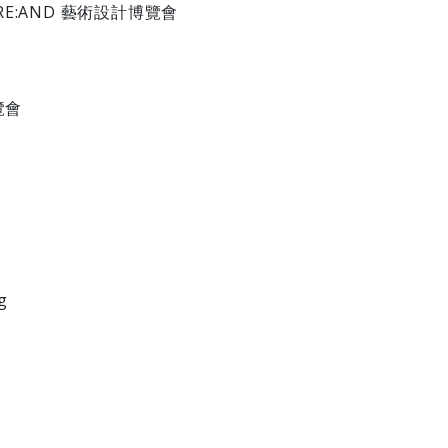
RE:AND 藝術設計博覽會
覽會
g