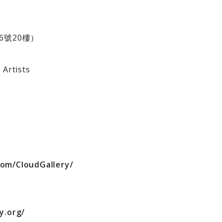
6號20樓）
Artists
om/CloudGallery/
y.org/