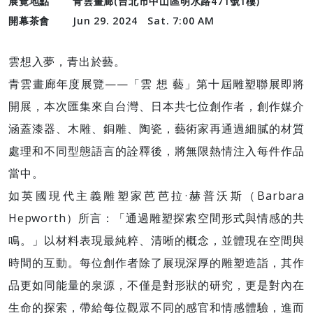
展覽地點
青雲畫廊(台北市中山區明水路471號1樓)
開幕茶會
Jun 29. 2024 Sat. 7:00 AM
雲想入夢，青出於藝。
青雲畫廊年度展覽——「雲 想 藝」第十屆雕塑聯展即將
開展，本次匯集來自台灣、日本共七位創作者，創作媒介
涵蓋漆器、木雕、銅雕、陶瓷，藝術家再通過細膩的材質
處理和不同型態語言的詮釋後，將無限熱情注入每件作品
當中。
如英國現代主義雕塑家芭芭拉·赫普沃斯（Barbara
Hepworth）所言：「通過雕塑探索空間形式與情感的共
鳴。」以材料表現最純粹、清晰的概念，並體現在空間與
時間的互動。每位創作者除了展現深厚的雕塑造詣，其作
品更如同能量的泉源，不僅是對形狀的研究，更是對內在
生命的探索，帶給每位觀眾不同的感官和情感體驗，進而