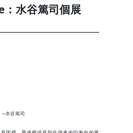
fore：水谷篤司個展
」─水谷篤司
在基因裡、靈魂裡或是與生俱來的印象中的風