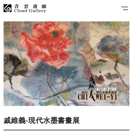
戚維義-現代水墨書畫展