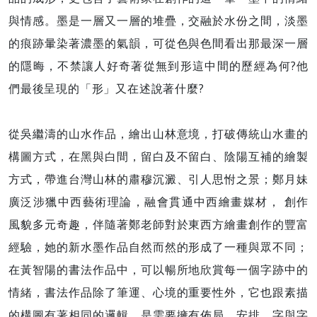
與情感。墨是一層又一層的堆疊，交融於水份之間，淡墨
的痕跡暈染著濃墨的氣韻，可從色與色間看出那最深一層
的隱晦，不禁讓人好奇著從無到形這中間的歷經為何?他
們最後呈現的「形」又在述說著什麼?
從吳繼濤的山水作品，繪出山林意境，打破傳統山水畫的
構圖方式，在黑與白間，留白及不留白、陰陽互補的繪製
方式，帶進台灣山林的肅穆沉澱、引人思㤔之景；鄭月妹
廣泛涉獵中西藝術理論，融會貫通中西繪畫媒材， 創作
風貌多元奇趣，伴隨著鄭老師對於東西方繪畫創作的豐富
經驗，她的新水墨作品自然而然的形成了一種與眾不同；
在黃智陽的書法作品中，可以暢所地欣賞每一個字跡中的
情緒，書法作品除了筆運、心境的重要性外，它也跟素描
的構圖有著相同的邏輯，是需要擁有佈局、安排、字與字