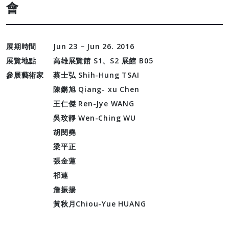
會
展期時間
Jun 23 − Jun 26. 2016
展覽地點
高雄展覽館 S1、S2 展館 B05
參展藝術家
蔡士弘 Shih-Hung TSAI
陳鏘旭 Qiang- xu Chen
王仁傑 Ren-Jye WANG
吳玟靜 Wen-Ching WU
胡閔堯
梁平正
張金蓮
祁連
詹振揚
黃秋月Chiou-Yue HUANG