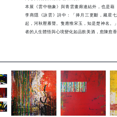
本展《雲中物象》與青雲畫廊連結外，也是藉
李商隱《詠雲》詩中：「捧月三更斷，藏星七
起，河秋壓雁聲。隻應惟宋玉，知是楚神名。」
者的人生體悟與心境變化如品飲美酒，愈陳愈