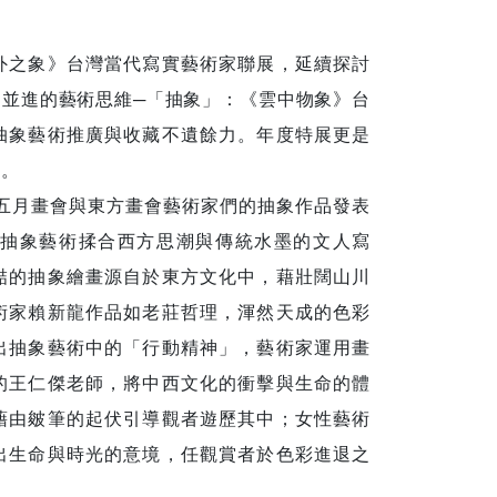
外之象》台灣當代寫實藝術家聯展，延續探討
並進的藝術思維─「抽象」：《雲中物象》台
抽象藝術推廣與收藏不遺餘力。年度特展更是
出。
在五月畫會與東方畫會藝術家們的抽象作品發表
抽象藝術揉合西方思潮與傳統水墨的文人寫
喆的抽象繪畫源自於東方文化中，藉壯闊山川
術家賴新龍作品如老莊哲理，渾然天成的色彩
出抽象藝術中的「行動精神」，藝術家運用畫
的王仁傑老師，將中西文化的衝擊與生命的體
藉由皴筆的起伏引導觀者遊歷其中；女性藝術
出生命與時光的意境，任觀賞者於色彩進退之