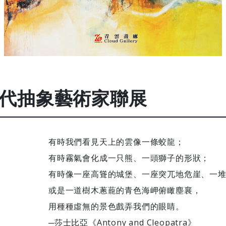
代抽象藝術家聯展
有時我們看見天上的雲像一條蛟龍；
有時霧氣會化成一只熊、一頭獅子的形狀；
有時像一座高聳的城堡、一座突兀地危崖、一
或是一道樹木蔥蘢的青色海岬俯瞰塵襄，
用種種虛無的景色戲弄我們的眼睛。
─莎士比亞《Antony and Cleopatra》