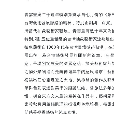
青雲畫廊二十週年特別策劃承自七月份的《象
台灣藝術發展脈絡的精神，特別企劃與「寫實」
灣當代抽象藝術家聯展。青雲畫廊數十年來為
特別規劃五位重量級的台灣抽象藝術家連袂展
抽象藝術自1960年代在台灣畫壇掀起熱潮，
展出後，為台灣藝術發展打開新的篇章。台灣
意，呈現別於歐美的深層意蘊。旅美藝術家莊
之物外景物進而走向神遊其中的意境追求；藝
構築出任心靈遨遊之天地。吳祚昌的創作反映
筆與色彩表達對美學的辯證思維。曾旅法多年
悟，揉合東方文人畫的精神在作品中，藝術家
家黃秋月用筆觸肌理的揮灑與色塊堆疊，積累
間感受視覺藝術的純真喜悅。